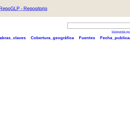
RepoGLP - Repositorio
búsqueda por
labras_claves
Cobertura_geográfica
Fuentes
Fecha_publica