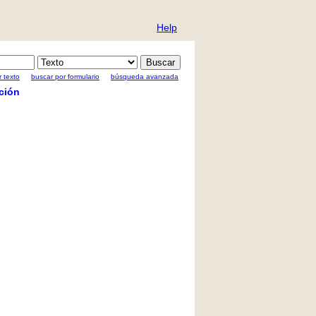
Help
 texto
buscar por formulario
búsqueda avanzada
ción