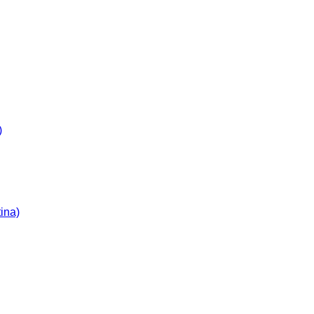
)
ina)