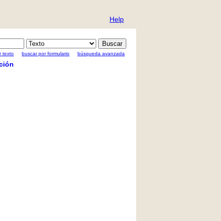
Help
 texto
buscar por formulario
búsqueda avanzada
ción