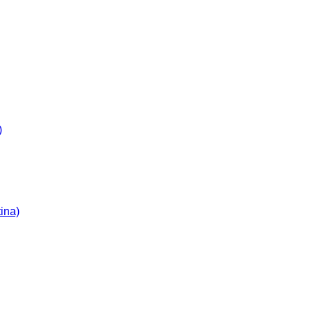
)
ina)