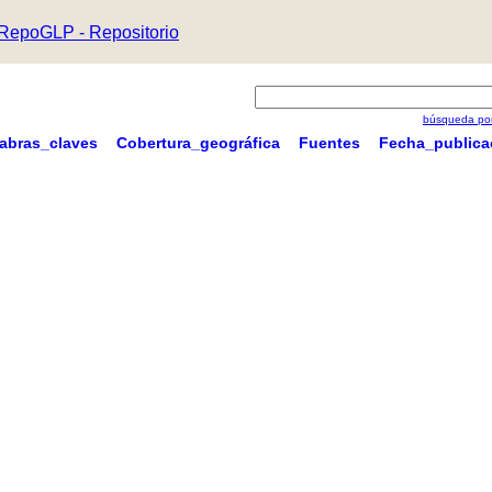
RepoGLP - Repositorio
búsqueda por
labras_claves
Cobertura_geográfica
Fuentes
Fecha_publica