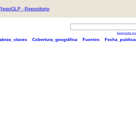
RepoGLP - Repositorio
búsqueda por
labras_claves
Cobertura_geográfica
Fuentes
Fecha_publica