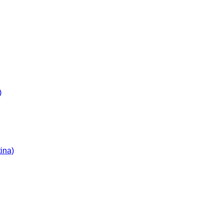
)
ina)