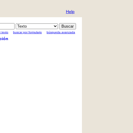
Help
 texto
buscar por formulario
búsqueda avanzada
ción