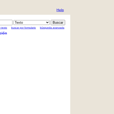
Help
 texto
buscar por formulario
búsqueda avanzada
ción