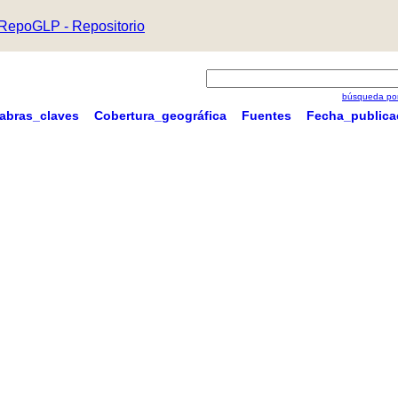
RepoGLP - Repositorio
búsqueda por
labras_claves
Cobertura_geográfica
Fuentes
Fecha_publica