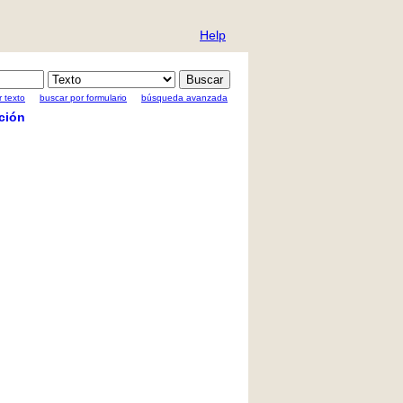
Help
 texto
buscar por formulario
búsqueda avanzada
ción