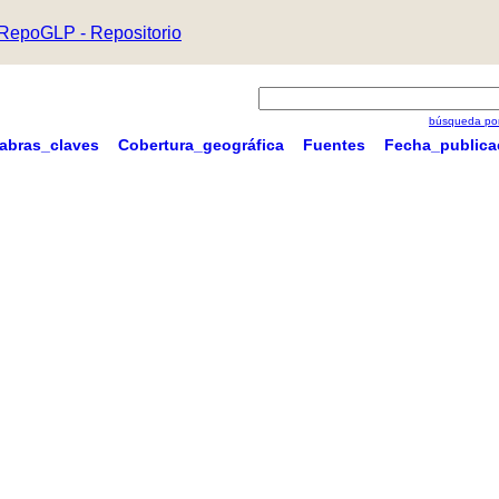
RepoGLP - Repositorio
búsqueda por
labras_claves
Cobertura_geográfica
Fuentes
Fecha_publica