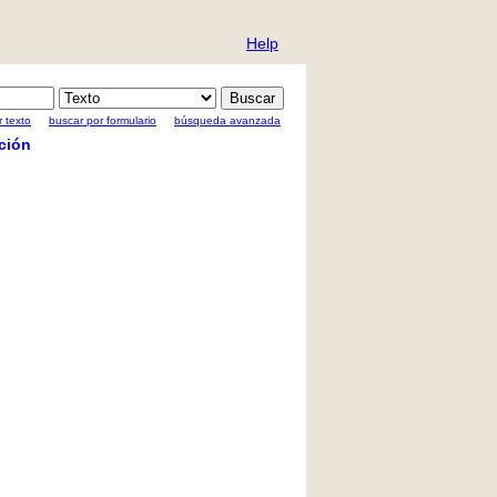
Help
 texto
buscar por formulario
búsqueda avanzada
ción