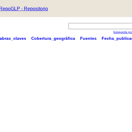
RepoGLP - Repositorio
búsqueda por
labras_claves
Cobertura_geográfica
Fuentes
Fecha_publica