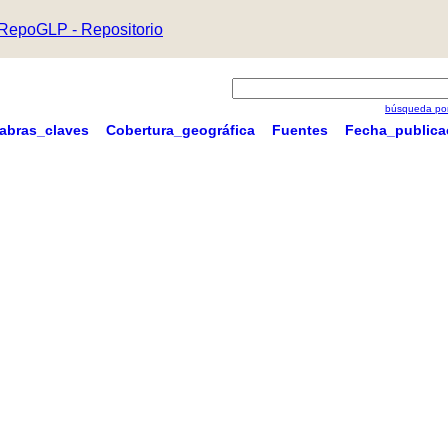
RepoGLP - Repositorio
búsqueda por
labras_claves
Cobertura_geográfica
Fuentes
Fecha_publica