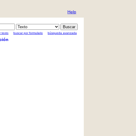
Help
 texto
buscar por formulario
búsqueda avanzada
ción