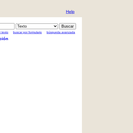
Help
 texto
buscar por formulario
búsqueda avanzada
ción