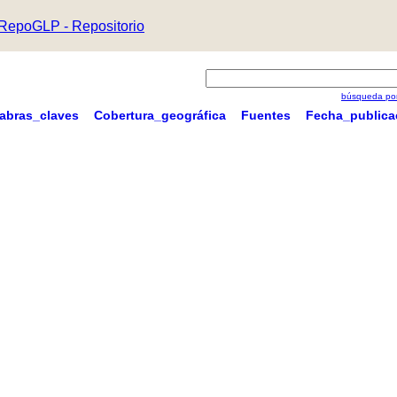
RepoGLP - Repositorio
búsqueda por
labras_claves
Cobertura_geográfica
Fuentes
Fecha_publica