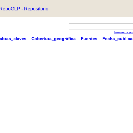
RepoGLP - Repositorio
búsqueda por
labras_claves
Cobertura_geográfica
Fuentes
Fecha_publica