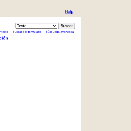
Help
 texto
buscar por formulario
búsqueda avanzada
ción