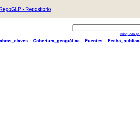
RepoGLP - Repositorio
búsqueda por
labras_claves
Cobertura_geográfica
Fuentes
Fecha_publica