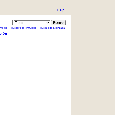
Help
 texto
buscar por formulario
búsqueda avanzada
ción