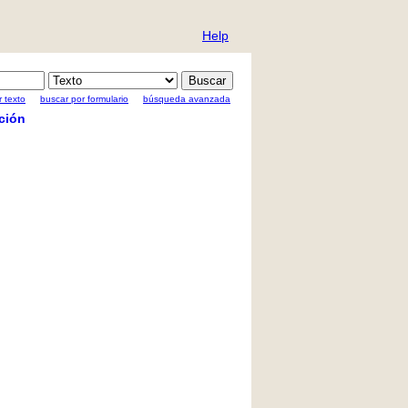
Help
 texto
buscar por formulario
búsqueda avanzada
ción