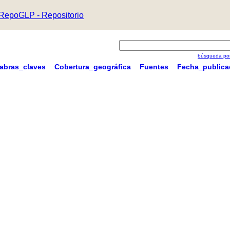
RepoGLP - Repositorio
búsqueda por
labras_claves
Cobertura_geográfica
Fuentes
Fecha_publica