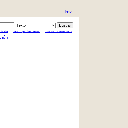
Help
 texto
buscar por formulario
búsqueda avanzada
ción