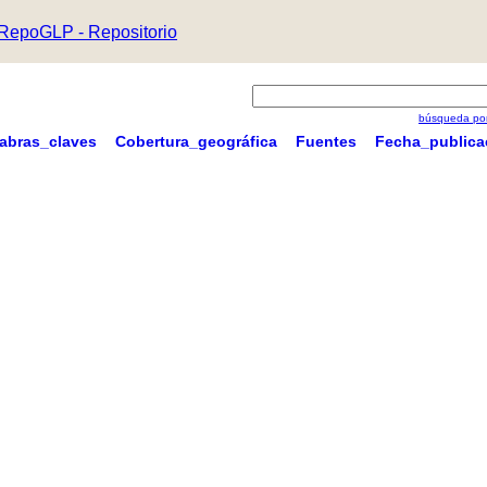
RepoGLP - Repositorio
búsqueda por
labras_claves
Cobertura_geográfica
Fuentes
Fecha_publica