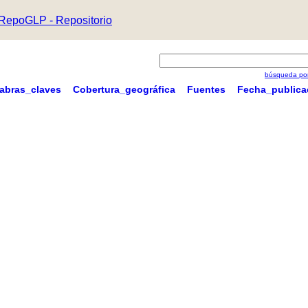
RepoGLP - Repositorio
búsqueda por
labras_claves
Cobertura_geográfica
Fuentes
Fecha_publica