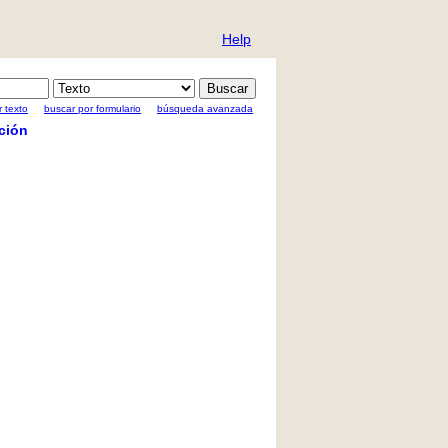
Help
 texto
buscar por formulario
búsqueda avanzada
ción