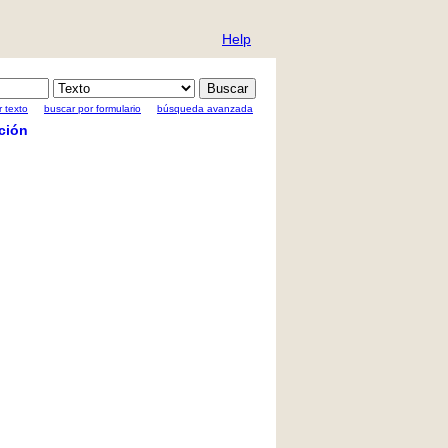
Help
 texto
buscar por formulario
búsqueda avanzada
ción