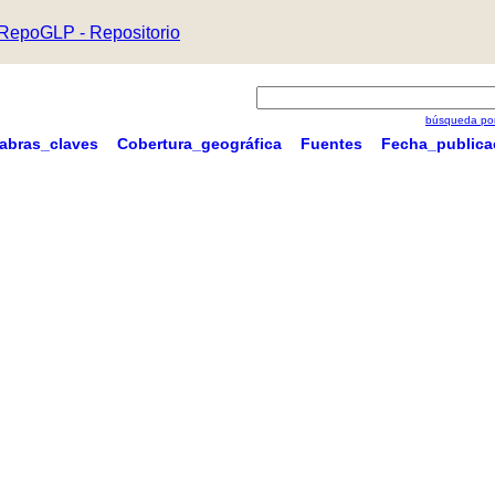
RepoGLP - Repositorio
búsqueda por
labras_claves
Cobertura_geográfica
Fuentes
Fecha_publica