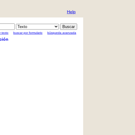
Help
 texto
buscar por formulario
búsqueda avanzada
ción