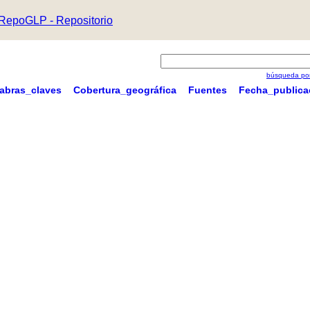
RepoGLP - Repositorio
búsqueda por
labras_claves
Cobertura_geográfica
Fuentes
Fecha_publica