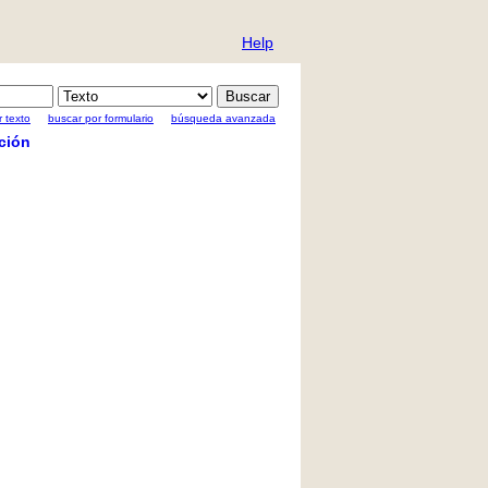
Help
 texto
buscar por formulario
búsqueda avanzada
ción