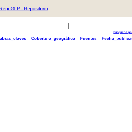
RepoGLP - Repositorio
búsqueda por
labras_claves
Cobertura_geográfica
Fuentes
Fecha_publica