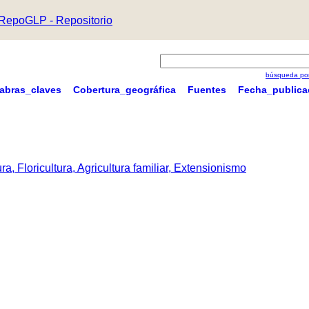
RepoGLP - Repositorio
búsqueda por
labras_claves
Cobertura_geográfica
Fuentes
Fecha_publica
a, Floricultura, Agricultura familiar, Extensionismo