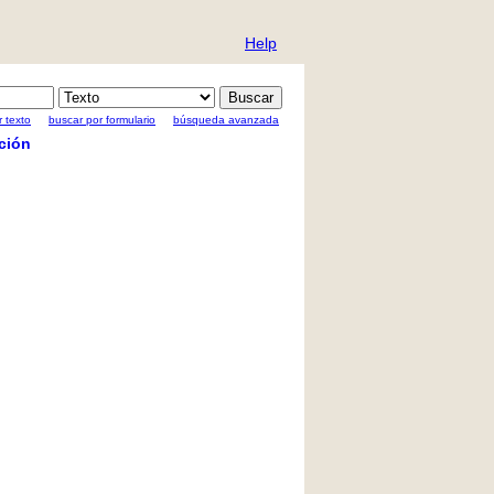
Help
 texto
buscar por formulario
búsqueda avanzada
ción