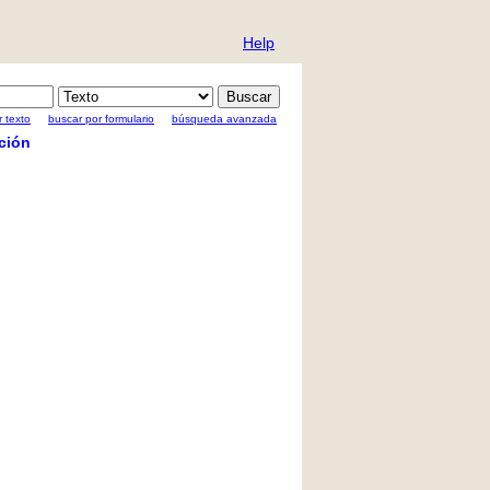
Help
 texto
buscar por formulario
búsqueda avanzada
ción