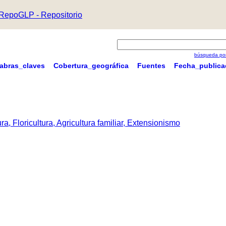
RepoGLP - Repositorio
búsqueda por
labras_claves
Cobertura_geográfica
Fuentes
Fecha_publica
a, Floricultura, Agricultura familiar, Extensionismo