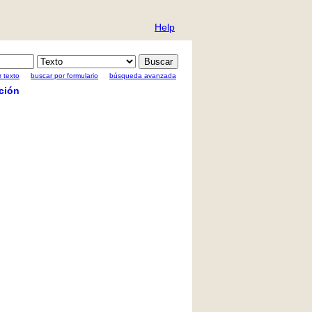
Help
 texto
buscar por formulario
búsqueda avanzada
ción