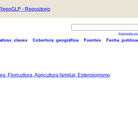
RepoGLP - Repositorio
búsqueda por
labras_claves
Cobertura_geográfica
Fuentes
Fecha_publica
a, Floricultura, Agricultura familiar, Extensionismo