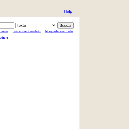
Help
 texto
buscar por formulario
búsqueda avanzada
ción