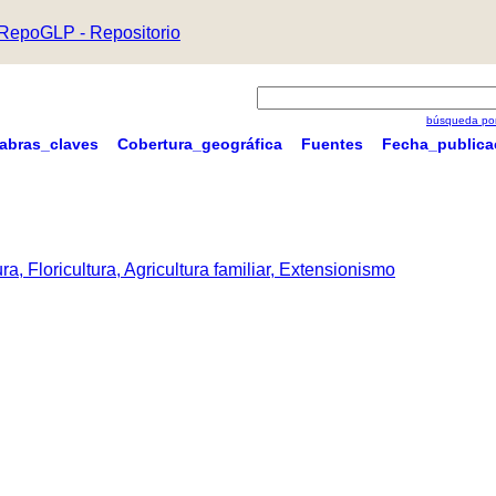
RepoGLP - Repositorio
búsqueda por
labras_claves
Cobertura_geográfica
Fuentes
Fecha_publica
a, Floricultura, Agricultura familiar, Extensionismo