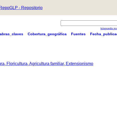
RepoGLP - Repositorio
búsqueda por
labras_claves
Cobertura_geográfica
Fuentes
Fecha_publica
a, Floricultura, Agricultura familiar, Extensionismo