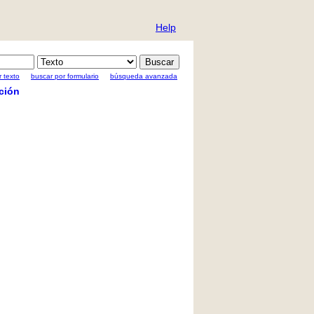
Help
 texto
buscar por formulario
búsqueda avanzada
ción