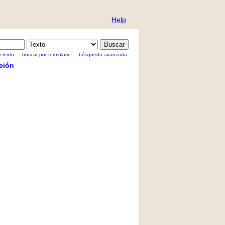
Help
 texto
buscar por formulario
búsqueda avanzada
ción