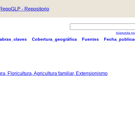
RepoGLP - Repositorio
búsqueda por
labras_claves
Cobertura_geográfica
Fuentes
Fecha_publica
a, Floricultura, Agricultura familiar, Extensionismo