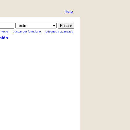
Help
 texto
buscar por formulario
búsqueda avanzada
ción