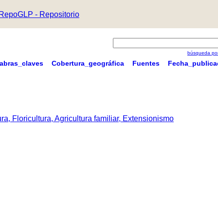
RepoGLP - Repositorio
búsqueda por
labras_claves
Cobertura_geográfica
Fuentes
Fecha_publica
a, Floricultura, Agricultura familiar, Extensionismo