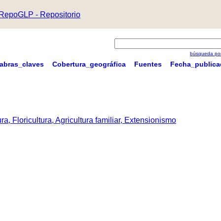
RepoGLP - Repositorio
búsqueda por
labras_claves
Cobertura_geográfica
Fuentes
Fecha_publica
a, Floricultura, Agricultura familiar, Extensionismo