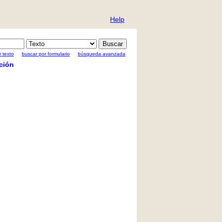
Help
 texto
buscar por formulario
búsqueda avanzada
ción