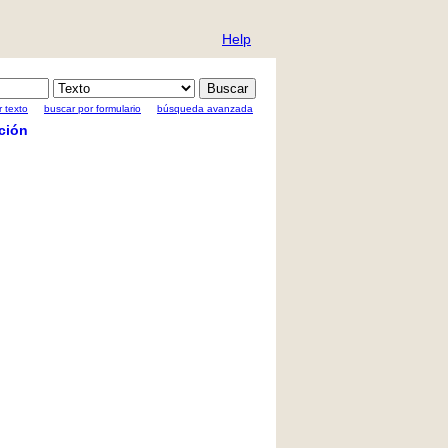
Help
 texto
buscar por formulario
búsqueda avanzada
ción