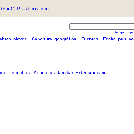
RepoGLP - Repositorio
búsqueda por
labras_claves
Cobertura_geográfica
Fuentes
Fecha_publica
a, Floricultura, Agricultura familiar, Extensionismo