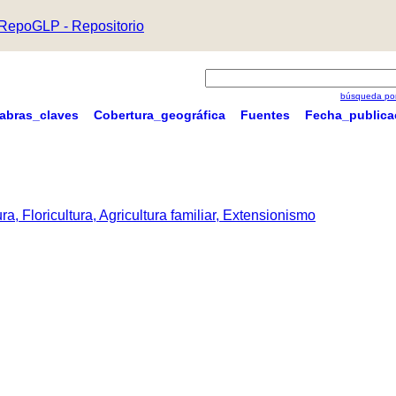
RepoGLP - Repositorio
búsqueda por
labras_claves
Cobertura_geográfica
Fuentes
Fecha_publica
a, Floricultura, Agricultura familiar, Extensionismo