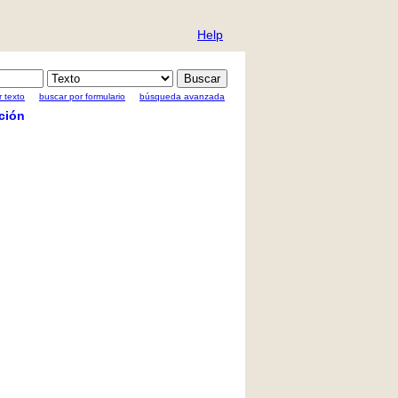
Help
 texto
buscar por formulario
búsqueda avanzada
ción