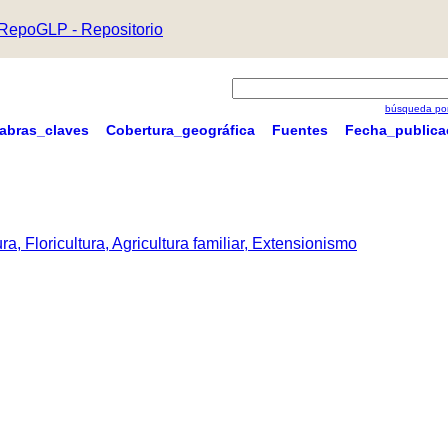
RepoGLP - Repositorio
búsqueda por
labras_claves
Cobertura_geográfica
Fuentes
Fecha_publica
a, Floricultura, Agricultura familiar, Extensionismo