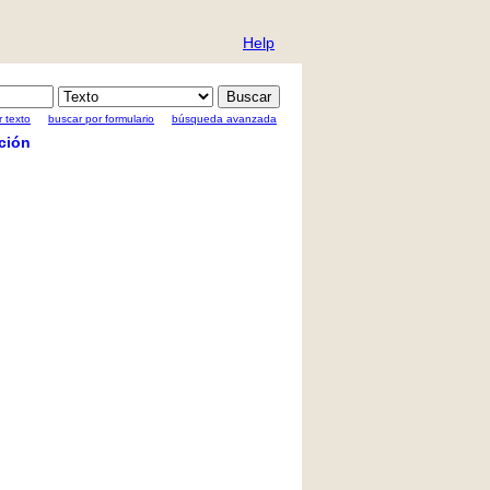
Help
 texto
buscar por formulario
búsqueda avanzada
ción