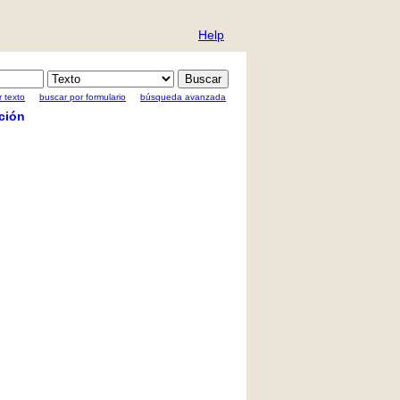
Help
 texto
buscar por formulario
búsqueda avanzada
ción