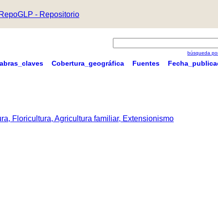
RepoGLP - Repositorio
búsqueda por
labras_claves
Cobertura_geográfica
Fuentes
Fecha_publica
a, Floricultura, Agricultura familiar, Extensionismo