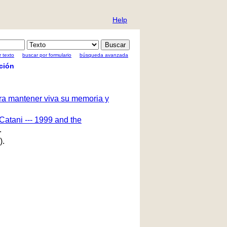
Help
 texto
buscar por formulario
búsqueda avanzada
ción
ara mantener viva su memoria y
Catani --- 1999 and the
.
).