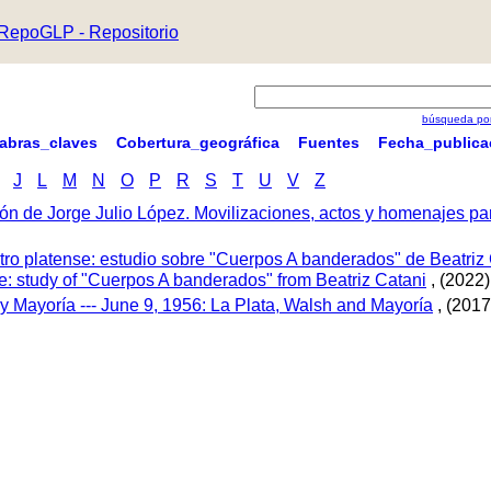
RepoGLP - Repositorio
búsqueda por
labras_claves
Cobertura_geográfica
Fuentes
Fecha_publica
J
L
M
N
O
P
R
S
T
U
V
Z
ón de Jorge Julio López. Movilizaciones, actos y homenajes p
tro platense: estudio sobre "Cuerpos A banderados" de Beatriz 
tre: study of "Cuerpos A banderados" from Beatriz Catani
, (2022)
 y Mayoría --- June 9, 1956: La Plata, Walsh and Mayoría
, (2017