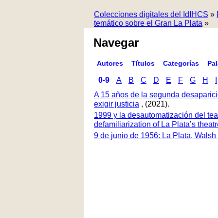
Colecciones digitales del IdIHCS
»
temático sobre el Gran La Plata
»
Navegar
Autores
Títulos
Categorías
Pa
0-9
A
B
C
D
E
F
G
H
I
A 15 años de la segunda desaparici
exigir justicia
, (2021).
1999 y la desautomatización del tea
defamiliarization of La Plata’s thea
9 de junio de 1956: La Plata, Walsh