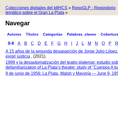
Colecciones digitales del IdIHCS
»
RepoGLP - Repositorio
temático sobre el Gran La Plata
»
Navegar
Autores
Títulos
Categorías
Palabras_claves
Cobertur
0-9
A
B
C
D
E
F
G
H
I
J
L
M
N
O
P
A 15 años de la segunda desaparición de Jorge Julio López
exigir justicia
, (2021).
1999 y la desautomatización del teatro platense: estudio so
defamiliarization of La Plata’s theatre: study of "Cuerpos A
9 de junio de 1956: La Plata, Walsh y Mayoría --- June 9, 1