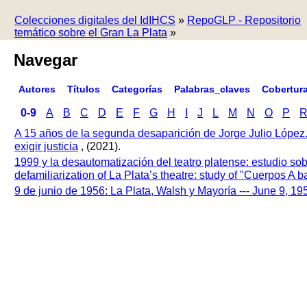
Colecciones digitales del IdIHCS
»
RepoGLP - Repositorio
temático sobre el Gran La Plata
»
Navegar
Autores
Títulos
Categorías
Palabras_claves
Cobertur
0-9
A
B
C
D
E
F
G
H
I
J
L
M
N
O
P
A 15 años de la segunda desaparición de Jorge Julio López
exigir justicia
, (2021).
1999 y la desautomatización del teatro platense: estudio so
defamiliarization of La Plata’s theatre: study of "Cuerpos A
9 de junio de 1956: La Plata, Walsh y Mayoría --- June 9, 1