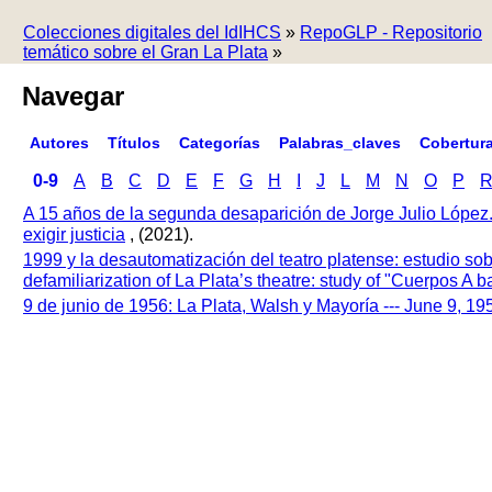
Colecciones digitales del IdIHCS
»
RepoGLP - Repositorio
temático sobre el Gran La Plata
»
Navegar
Autores
Títulos
Categorías
Palabras_claves
Cobertur
0-9
A
B
C
D
E
F
G
H
I
J
L
M
N
O
P
A 15 años de la segunda desaparición de Jorge Julio López
exigir justicia
, (2021).
1999 y la desautomatización del teatro platense: estudio so
defamiliarization of La Plata’s theatre: study of "Cuerpos A
9 de junio de 1956: La Plata, Walsh y Mayoría --- June 9, 1