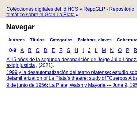
Colecciones digitales del IdIHCS
»
RepoGLP - Repositorio
temático sobre el Gran La Plata
»
Navegar
Autores
Títulos
Categorías
Palabras_claves
Cobertur
0-9
A
B
C
D
E
F
G
H
I
J
L
M
N
O
P
A 15 años de la segunda desaparición de Jorge Julio López
exigir justicia
, (2021).
1999 y la desautomatización del teatro platense: estudio so
defamiliarization of La Plata’s theatre: study of "Cuerpos A
9 de junio de 1956: La Plata, Walsh y Mayoría --- June 9, 1