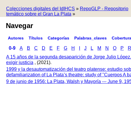
Colecciones digitales del IdIHCS
»
RepoGLP - Repositorio
temático sobre el Gran La Plata
»
Navegar
Autores
Títulos
Categorías
Palabras_claves
Cobertur
0-9
A
B
C
D
E
F
G
H
I
J
L
M
N
O
P
A 15 años de la segunda desaparición de Jorge Julio López
exigir justicia
, (2021).
1999 y la desautomatización del teatro platense: estudio so
defamiliarization of La Plata’s theatre: study of "Cuerpos A
9 de junio de 1956: La Plata, Walsh y Mayoría --- June 9, 1