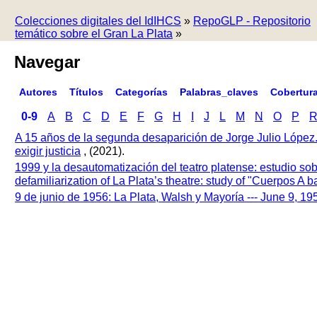
Colecciones digitales del IdIHCS
»
RepoGLP - Repositorio
temático sobre el Gran La Plata
»
Navegar
Autores
Títulos
Categorías
Palabras_claves
Cobertur
0-9
A
B
C
D
E
F
G
H
I
J
L
M
N
O
P
A 15 años de la segunda desaparición de Jorge Julio López
exigir justicia
, (2021).
1999 y la desautomatización del teatro platense: estudio so
defamiliarization of La Plata’s theatre: study of "Cuerpos A
9 de junio de 1956: La Plata, Walsh y Mayoría --- June 9, 1