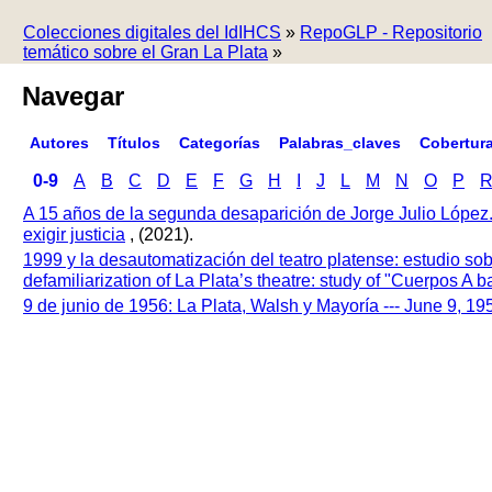
Colecciones digitales del IdIHCS
»
RepoGLP - Repositorio
temático sobre el Gran La Plata
»
Navegar
Autores
Títulos
Categorías
Palabras_claves
Cobertur
0-9
A
B
C
D
E
F
G
H
I
J
L
M
N
O
P
A 15 años de la segunda desaparición de Jorge Julio López
exigir justicia
, (2021).
1999 y la desautomatización del teatro platense: estudio so
defamiliarization of La Plata’s theatre: study of "Cuerpos A
9 de junio de 1956: La Plata, Walsh y Mayoría --- June 9, 1