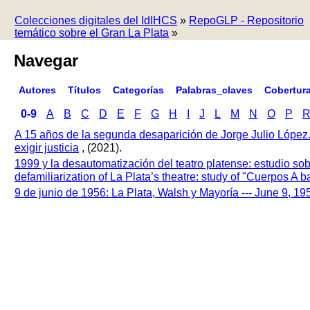
Colecciones digitales del IdIHCS
»
RepoGLP - Repositorio
temático sobre el Gran La Plata
»
Navegar
Autores
Títulos
Categorías
Palabras_claves
Cobertur
0-9
A
B
C
D
E
F
G
H
I
J
L
M
N
O
P
A 15 años de la segunda desaparición de Jorge Julio López
exigir justicia
, (2021).
1999 y la desautomatización del teatro platense: estudio so
defamiliarization of La Plata’s theatre: study of "Cuerpos A
9 de junio de 1956: La Plata, Walsh y Mayoría --- June 9, 1