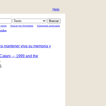
Help
 texto
buscar por formulario
búsqueda avanzada
ción
ara mantener viva su memoria y
Catani --- 1999 and the
.
).