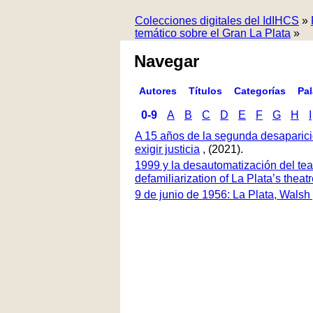
Colecciones digitales del IdIHCS
»
temático sobre el Gran La Plata
»
Navegar
Autores
Títulos
Categorías
Pa
0-9
A
B
C
D
E
F
G
H
I
A 15 años de la segunda desaparici
exigir justicia
, (2021).
1999 y la desautomatización del tea
defamiliarization of La Plata’s thea
9 de junio de 1956: La Plata, Walsh