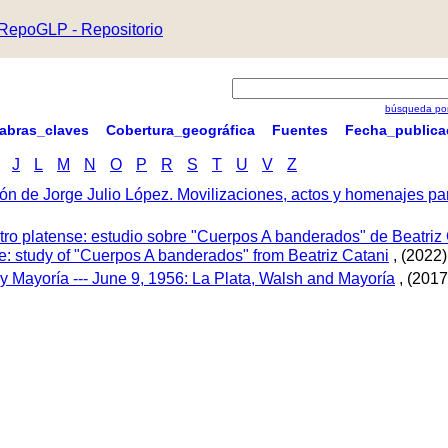
RepoGLP - Repositorio
búsqueda por
labras_claves
Cobertura_geográfica
Fuentes
Fecha_publica
J
L
M
N
O
P
R
S
T
U
V
Z
ón de Jorge Julio López. Movilizaciones, actos y homenajes p
tro platense: estudio sobre "Cuerpos A banderados" de Beatriz 
tre: study of "Cuerpos A banderados" from Beatriz Catani
, (2022)
 y Mayoría --- June 9, 1956: La Plata, Walsh and Mayoría
, (2017