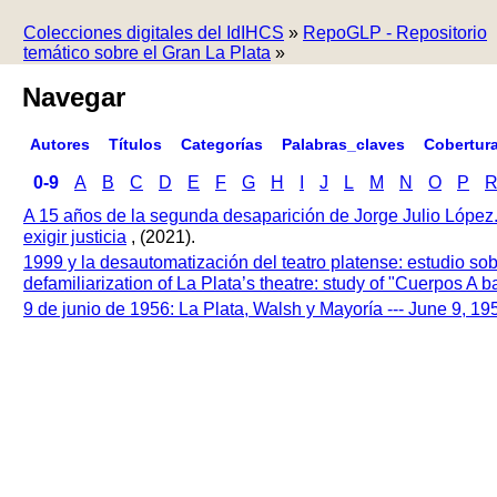
Colecciones digitales del IdIHCS
»
RepoGLP - Repositorio
temático sobre el Gran La Plata
»
Navegar
Autores
Títulos
Categorías
Palabras_claves
Cobertur
0-9
A
B
C
D
E
F
G
H
I
J
L
M
N
O
P
A 15 años de la segunda desaparición de Jorge Julio López
exigir justicia
, (2021).
1999 y la desautomatización del teatro platense: estudio so
defamiliarization of La Plata’s theatre: study of "Cuerpos A
9 de junio de 1956: La Plata, Walsh y Mayoría --- June 9, 1