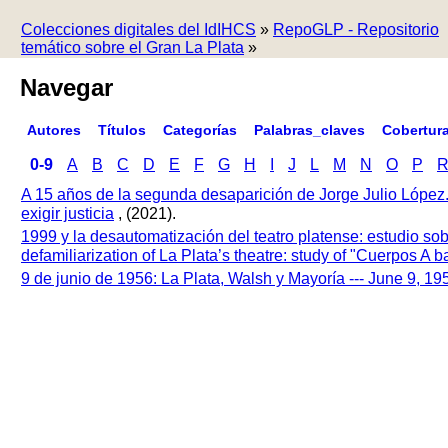
Colecciones digitales del IdIHCS
»
RepoGLP - Repositorio
temático sobre el Gran La Plata
»
Navegar
Autores
Títulos
Categorías
Palabras_claves
Cobertur
0-9
A
B
C
D
E
F
G
H
I
J
L
M
N
O
P
A 15 años de la segunda desaparición de Jorge Julio López
exigir justicia
, (2021).
1999 y la desautomatización del teatro platense: estudio so
defamiliarization of La Plata’s theatre: study of "Cuerpos A
9 de junio de 1956: La Plata, Walsh y Mayoría --- June 9, 1