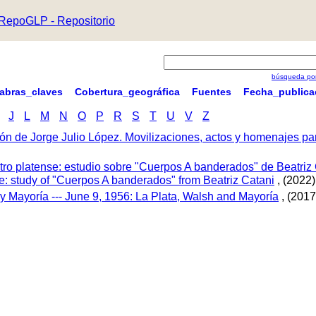
RepoGLP - Repositorio
búsqueda por
labras_claves
Cobertura_geográfica
Fuentes
Fecha_publica
J
L
M
N
O
P
R
S
T
U
V
Z
ón de Jorge Julio López. Movilizaciones, actos y homenajes p
tro platense: estudio sobre "Cuerpos A banderados" de Beatriz 
tre: study of "Cuerpos A banderados" from Beatriz Catani
, (2022)
 y Mayoría --- June 9, 1956: La Plata, Walsh and Mayoría
, (2017