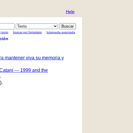
Help
 texto
buscar por formulario
búsqueda avanzada
ción
ara mantener viva su memoria y
Catani --- 1999 and the
.
).