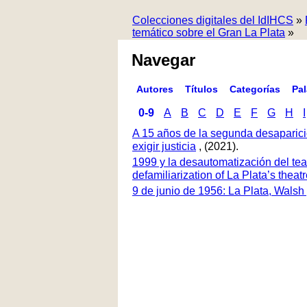
Colecciones digitales del IdIHCS
»
temático sobre el Gran La Plata
»
Navegar
Autores
Títulos
Categorías
Pa
0-9
A
B
C
D
E
F
G
H
I
A 15 años de la segunda desaparici
exigir justicia
, (2021).
1999 y la desautomatización del tea
defamiliarization of La Plata’s thea
9 de junio de 1956: La Plata, Walsh