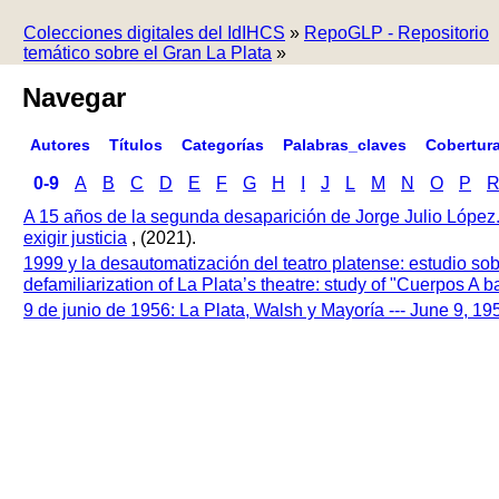
Colecciones digitales del IdIHCS
»
RepoGLP - Repositorio
temático sobre el Gran La Plata
»
Navegar
Autores
Títulos
Categorías
Palabras_claves
Cobertur
0-9
A
B
C
D
E
F
G
H
I
J
L
M
N
O
P
A 15 años de la segunda desaparición de Jorge Julio López
exigir justicia
, (2021).
1999 y la desautomatización del teatro platense: estudio so
defamiliarization of La Plata’s theatre: study of "Cuerpos A
9 de junio de 1956: La Plata, Walsh y Mayoría --- June 9, 1