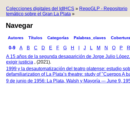
Colecciones digitales del IdIHCS
»
RepoGLP - Repositorio
temático sobre el Gran La Plata
»
Navegar
Autores
Títulos
Categorías
Palabras_claves
Cobertur
0-9
A
B
C
D
E
F
G
H
I
J
L
M
N
O
P
A 15 años de la segunda desaparición de Jorge Julio López
exigir justicia
, (2021).
1999 y la desautomatización del teatro platense: estudio so
defamiliarization of La Plata’s theatre: study of "Cuerpos A
9 de junio de 1956: La Plata, Walsh y Mayoría --- June 9, 1