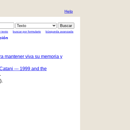
Help
 texto
buscar por formulario
búsqueda avanzada
ción
ara mantener viva su memoria y
Catani --- 1999 and the
.
).