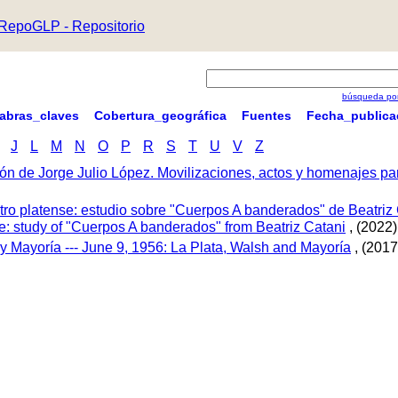
RepoGLP - Repositorio
búsqueda por
labras_claves
Cobertura_geográfica
Fuentes
Fecha_publica
J
L
M
N
O
P
R
S
T
U
V
Z
ón de Jorge Julio López. Movilizaciones, actos y homenajes p
tro platense: estudio sobre "Cuerpos A banderados" de Beatriz 
tre: study of "Cuerpos A banderados" from Beatriz Catani
, (2022)
 y Mayoría --- June 9, 1956: La Plata, Walsh and Mayoría
, (2017