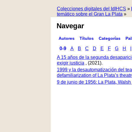
Colecciones digitales del IdIHCS
»
temático sobre el Gran La Plata
»
Navegar
Autores
Títulos
Categorías
Pa
0-9
A
B
C
D
E
F
G
H
I
A 15 años de la segunda desaparici
exigir justicia
, (2021).
1999 y la desautomatización del tea
defamiliarization of La Plata’s thea
9 de junio de 1956: La Plata, Walsh