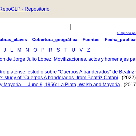
RepoGLP - Repositorio
búsqueda por
labras_claves
Cobertura_geográfica
Fuentes
Fecha_publica
J
L
M
N
O
P
R
S
T
U
V
Z
ón de Jorge Julio López. Movilizaciones, actos y homenajes p
tro platense: estudio sobre "Cuerpos A banderados" de Beatriz 
tre: study of "Cuerpos A banderados" from Beatriz Catani
, (2022)
 y Mayoría --- June 9, 1956: La Plata, Walsh and Mayoría
, (2017