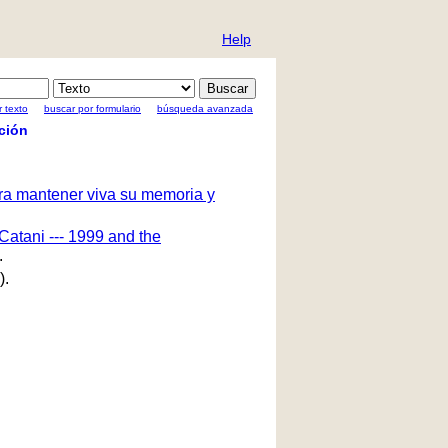
Help
 texto
buscar por formulario
búsqueda avanzada
ción
ara mantener viva su memoria y
Catani --- 1999 and the
.
).