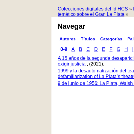
Colecciones digitales del IdIHCS
»
temático sobre el Gran La Plata
»
Navegar
Autores
Títulos
Categorías
Pa
0-9
A
B
C
D
E
F
G
H
I
A 15 años de la segunda desaparici
exigir justicia
, (2021).
1999 y la desautomatización del tea
defamiliarization of La Plata’s thea
9 de junio de 1956: La Plata, Walsh