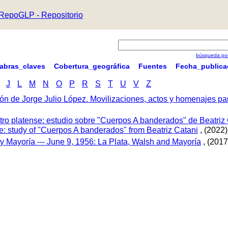
RepoGLP - Repositorio
búsqueda por
labras_claves
Cobertura_geográfica
Fuentes
Fecha_publica
J
L
M
N
O
P
R
S
T
U
V
Z
ón de Jorge Julio López. Movilizaciones, actos y homenajes p
tro platense: estudio sobre "Cuerpos A banderados" de Beatriz 
tre: study of "Cuerpos A banderados" from Beatriz Catani
, (2022)
 y Mayoría --- June 9, 1956: La Plata, Walsh and Mayoría
, (2017