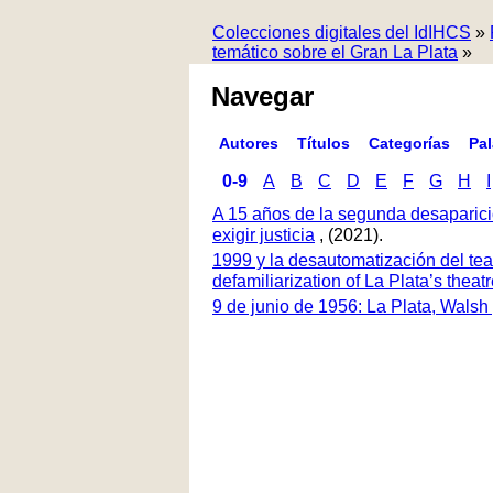
Colecciones digitales del IdIHCS
»
temático sobre el Gran La Plata
»
Navegar
Autores
Títulos
Categorías
Pa
0-9
A
B
C
D
E
F
G
H
I
A 15 años de la segunda desaparici
exigir justicia
, (2021).
1999 y la desautomatización del tea
defamiliarization of La Plata’s thea
9 de junio de 1956: La Plata, Walsh