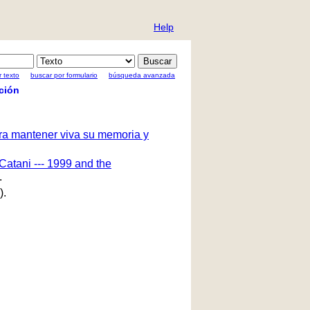
Help
 texto
buscar por formulario
búsqueda avanzada
ción
ara mantener viva su memoria y
Catani --- 1999 and the
.
).