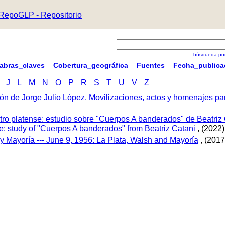
RepoGLP - Repositorio
búsqueda por
labras_claves
Cobertura_geográfica
Fuentes
Fecha_publica
J
L
M
N
O
P
R
S
T
U
V
Z
ón de Jorge Julio López. Movilizaciones, actos y homenajes p
tro platense: estudio sobre "Cuerpos A banderados" de Beatriz 
tre: study of "Cuerpos A banderados" from Beatriz Catani
, (2022)
 y Mayoría --- June 9, 1956: La Plata, Walsh and Mayoría
, (2017