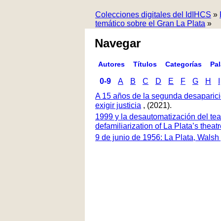
Colecciones digitales del IdIHCS
»
temático sobre el Gran La Plata
»
Navegar
Autores
Títulos
Categorías
Pa
0-9
A
B
C
D
E
F
G
H
I
A 15 años de la segunda desaparici
exigir justicia
, (2021).
1999 y la desautomatización del tea
defamiliarization of La Plata’s thea
9 de junio de 1956: La Plata, Walsh