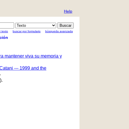
Help
 texto
buscar por formulario
búsqueda avanzada
ción
ara mantener viva su memoria y
Catani --- 1999 and the
.
).