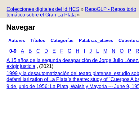
Colecciones digitales del IdIHCS
»
RepoGLP - Repositorio
temático sobre el Gran La Plata
»
Navegar
Autores
Títulos
Categorías
Palabras_claves
Cobertur
0-9
A
B
C
D
E
F
G
H
I
J
L
M
N
O
P
A 15 años de la segunda desaparición de Jorge Julio López
exigir justicia
, (2021).
1999 y la desautomatización del teatro platense: estudio so
defamiliarization of La Plata’s theatre: study of "Cuerpos A
9 de junio de 1956: La Plata, Walsh y Mayoría --- June 9, 1