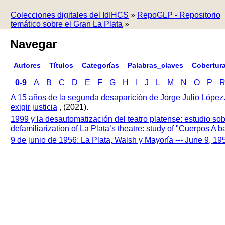
Colecciones digitales del IdIHCS
»
RepoGLP - Repositorio
temático sobre el Gran La Plata
»
Navegar
Autores
Títulos
Categorías
Palabras_claves
Cobertur
0-9
A
B
C
D
E
F
G
H
I
J
L
M
N
O
P
A 15 años de la segunda desaparición de Jorge Julio López
exigir justicia
, (2021).
1999 y la desautomatización del teatro platense: estudio so
defamiliarization of La Plata’s theatre: study of "Cuerpos A
9 de junio de 1956: La Plata, Walsh y Mayoría --- June 9, 1