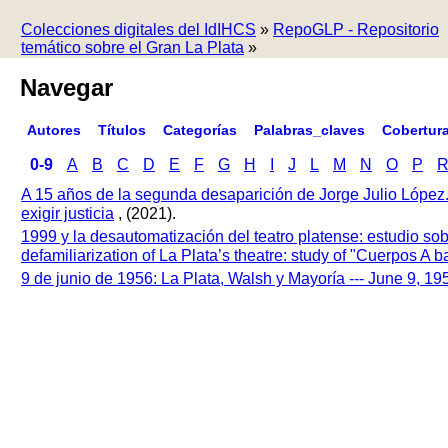
Colecciones digitales del IdIHCS
»
RepoGLP - Repositorio
temático sobre el Gran La Plata
»
Navegar
Autores
Títulos
Categorías
Palabras_claves
Cobertur
0-9
A
B
C
D
E
F
G
H
I
J
L
M
N
O
P
A 15 años de la segunda desaparición de Jorge Julio López
exigir justicia
, (2021).
1999 y la desautomatización del teatro platense: estudio so
defamiliarization of La Plata’s theatre: study of "Cuerpos A
9 de junio de 1956: La Plata, Walsh y Mayoría --- June 9, 1